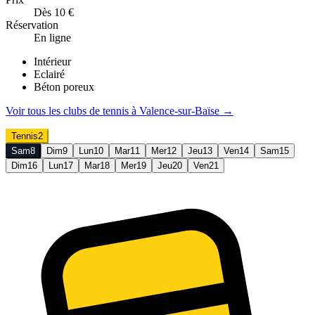
Dès 10 €
Réservation
En ligne
Intérieur
Eclairé
Béton poreux
Voir tous les clubs de
tennis
à
Valence-sur-Baïse
→
Tennis
2
Sam
8
Dim
9
Lun
10
Mar
11
Mer
12
Jeu
13
Ven
14
Sam
15
Dim
16
Lun
17
Mar
18
Mer
19
Jeu
20
Ven
21