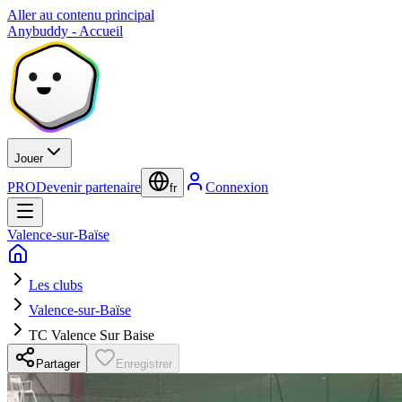
Aller au contenu principal
Anybuddy - Accueil
Jouer
PRO
Devenir partenaire
Connexion
fr
Valence-sur-Baïse
Les clubs
Valence-sur-Baïse
TC Valence Sur Baise
Partager
Enregistrer