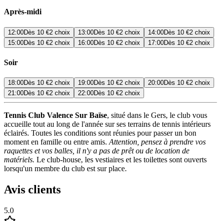
Après-midi
12:00
Dès
10 €
2 choix
13:00
Dès
10 €
2 choix
14:00
Dès
10 €
2 choix
15:00
Dès
10 €
2 choix
16:00
Dès
10 €
2 choix
17:00
Dès
10 €
2 choix
Soir
18:00
Dès
10 €
2 choix
19:00
Dès
10 €
2 choix
20:00
Dès
10 €
2 choix
21:00
Dès
10 €
2 choix
22:00
Dès
10 €
2 choix
Tennis Club Valence Sur Baïse
, situé dans le Gers, le club vous
accueille tout au long de l'année sur ses terrains de tennis intérieurs
éclairés. Toutes les conditions sont réunies pour passer un bon
moment en famille ou entre amis.
Attention, pensez à prendre vos
raquettes et vos balles, il n'y a pas de prêt ou de location de
matériels.
Le club-house, les vestiaires et les toilettes sont ouverts
lorsqu'un membre du club est sur place.
Avis clients
5.0