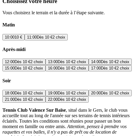
Choisissez votre heure
Vous choisirez le terrain et la durée à l’étape suivante.
Matin
10:00
10 €
11:00
Dès
10 €
2 choix
Après-midi
12:00
Dès
10 €
2 choix
13:00
Dès
10 €
2 choix
14:00
Dès
10 €
2 choix
15:00
Dès
10 €
2 choix
16:00
Dès
10 €
2 choix
17:00
Dès
10 €
2 choix
Soir
18:00
Dès
10 €
2 choix
19:00
Dès
10 €
2 choix
20:00
Dès
10 €
2 choix
21:00
Dès
10 €
2 choix
22:00
Dès
10 €
2 choix
Tennis Club Valence Sur Baïse
, situé dans le Gers, le club vous
accueille tout au long de l'année sur ses terrains de tennis intérieurs
éclairés. Toutes les conditions sont réunies pour passer un bon
moment en famille ou entre amis.
Attention, pensez à prendre vos
raquettes et vos balles, il n'y a pas de prêt ou de location de