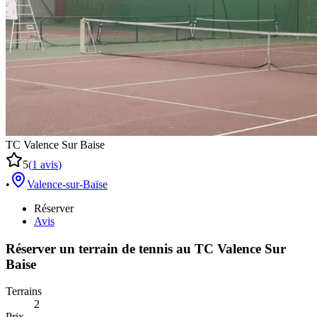
TC Valence Sur Baise
5
(
1
avis
)
•
Valence-sur-Baïse
Réserver
Avis
Réserver un terrain de
tennis
au
TC Valence Sur
Baise
Terrains
2
Prix