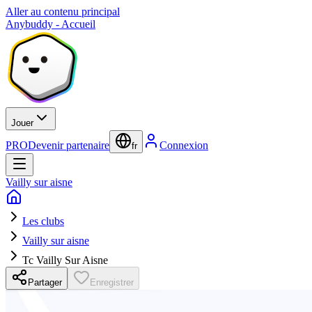
Aller au contenu principal
Anybuddy - Accueil
Jouer
PRO
Devenir partenaire
Connexion
fr
Vailly sur aisne
Les clubs
Vailly sur aisne
Tc Vailly Sur Aisne
Partager
Enregistrer