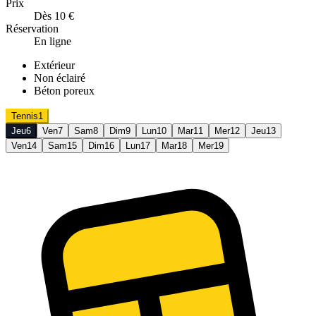
Prix
Dès 10 €
Réservation
En ligne
Extérieur
Non éclairé
Béton poreux
Tennis
1
Jeu
6
Ven
7
Sam
8
Dim
9
Lun
10
Mar
11
Mer
12
Jeu
13
Ven
14
Sam
15
Dim
16
Lun
17
Mar
18
Mer
19