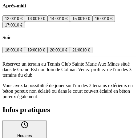
Après-midi
12:00
10 €
13:00
10 €
14:00
10 €
15:00
10 €
16:00
10 €
17:00
10 €
Soir
18:00
10 €
19:00
10 €
20:00
10 €
21:00
10 €
Réservez un terrain au Tennis Club Sainte Marie Aux Mines situé
dans le Grand Est non loin de Colmar. Venez profitez de l'un des 3
terrains du club.
Vous avez la possibilité de jouer sur l'un des 2 terrains extérieurs en
béton poreux non éclairé ou dans le court couvert éclairé en béton
poreux également.
Infos pratiques
Horaires