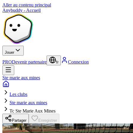
Aller au contenu principal
Anybuddy - Accueil
Jouer
PRO
Devenir partenaire
Connexion
fr
Ste marie aux mines
Les clubs
Ste marie aux mines
Tc Ste Marie Aux Mines
Partager
Enregistrer