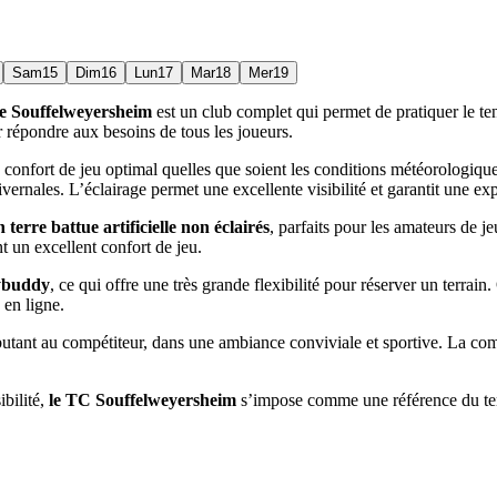
Sam
15
Dim
16
Lun
17
Mar
18
Mer
19
e Souffelweyersheim
est un club complet qui permet de pratiquer le tenn
ur répondre aux besoins de tous les joueurs.
n confort de jeu optimal quelles que soient les conditions météorologique
ivernales. L’éclairage permet une excellente visibilité et garantit une ex
n terre battue artificielle non éclairés
, parfaits pour les amateurs de j
nt un excellent confort de jeu.
nybuddy
, ce qui offre une très grande flexibilité pour réserver un terrai
 en ligne.
tant au compétiteur, dans une ambiance conviviale et sportive. La compl
ibilité,
le TC Souffelweyersheim
s’impose comme une référence du ten