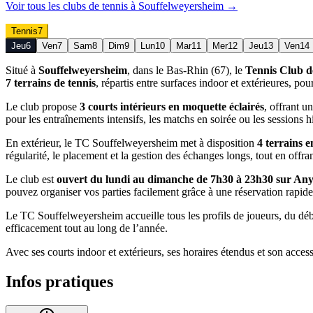
Voir tous les clubs de
tennis
à
Souffelweyersheim
→
Tennis
7
Jeu
6
Ven
7
Sam
8
Dim
9
Lun
10
Mar
11
Mer
12
Jeu
13
Ven
14
Situé à
Souffelweyersheim
, dans le Bas-Rhin (67), le
Tennis Club d
7 terrains de tennis
, répartis entre surfaces indoor et extérieures, po
Le club propose
3 courts intérieurs en moquette éclairés
, offrant u
pour les entraînements intensifs, les matchs en soirée ou les sessions h
En extérieur, le TC Souffelweyersheim met à disposition
4 terrains e
régularité, le placement et la gestion des échanges longs, tout en offra
Le club est
ouvert du lundi au dimanche de 7h30 à 23h30 sur A
pouvez organiser vos parties facilement grâce à une réservation rapide
Le TC Souffelweyersheim accueille tous les profils de joueurs, du débu
efficacement tout au long de l’année.
Avec ses courts indoor et extérieurs, ses horaires étendus et son access
Infos pratiques