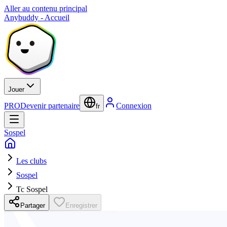
Aller au contenu principal
Anybuddy - Accueil
Jouer
PRO
Devenir partenaire
Connexion
fr
Sospel
Les clubs
Sospel
Tc Sospel
Partager
Enregistrer