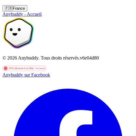
🇫🇷
France
Anybuddy - Accueil
©
2026
Anybuddy.
Tous droits réservés.
v
6e04d80
Anybuddy sur Facebook