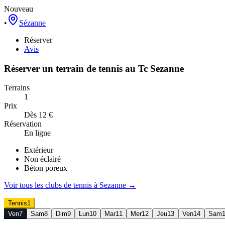
Nouveau
•
Sézanne
Réserver
Avis
Réserver un terrain de
tennis
au
Tc Sezanne
Terrains
1
Prix
Dès 12 €
Réservation
En ligne
Extérieur
Non éclairé
Béton poreux
Voir tous les clubs de
tennis
à
Sezanne
→
Tennis
1
Ven
7
Sam
8
Dim
9
Lun
10
Mar
11
Mer
12
Jeu
13
Ven
14
Sam