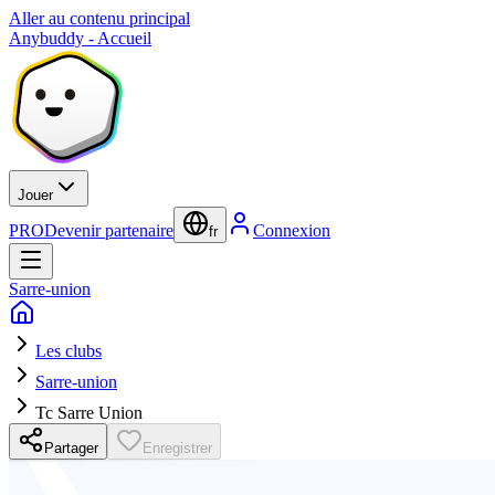
Aller au contenu principal
Anybuddy - Accueil
Jouer
PRO
Devenir partenaire
Connexion
fr
Sarre-union
Les clubs
Sarre-union
Tc Sarre Union
Partager
Enregistrer