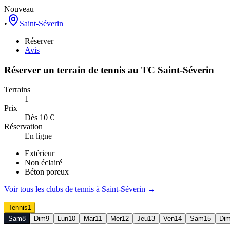
Nouveau
•
Saint-Séverin
Réserver
Avis
Réserver un terrain de
tennis
au
TC Saint-Séverin
Terrains
1
Prix
Dès 10 €
Réservation
En ligne
Extérieur
Non éclairé
Béton poreux
Voir tous les clubs de
tennis
à
Saint-Séverin
→
Tennis
1
Sam
8
Dim
9
Lun
10
Mar
11
Mer
12
Jeu
13
Ven
14
Sam
15
Di