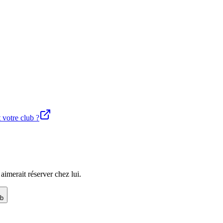
t votre club ?
imerait réserver chez lui.
ub