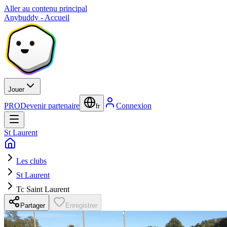
Aller au contenu principal
Anybuddy - Accueil
Jouer
PRO
Devenir partenaire
Connexion
fr
St Laurent
Les clubs
St Laurent
Tc Saint Laurent
Partager
Enregistrer