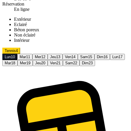
Réservation
En ligne
Extérieur
Eclairé
Béton poreux
Non éclairé
Intérieur
Tennis
4
Lun
10
Mar
11
Mer
12
Jeu
13
Ven
14
Sam
15
Dim
16
Lun
17
Mar
18
Mer
19
Jeu
20
Ven
21
Sam
22
Dim
23