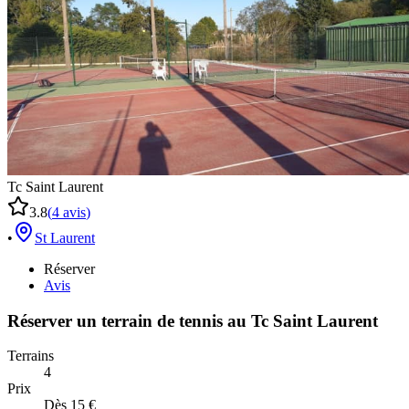
Tc Saint Laurent
3.8
(
4
avis
)
•
St Laurent
Réserver
Avis
Réserver un terrain de
tennis
au
Tc Saint Laurent
Terrains
4
Prix
Dès 15 €