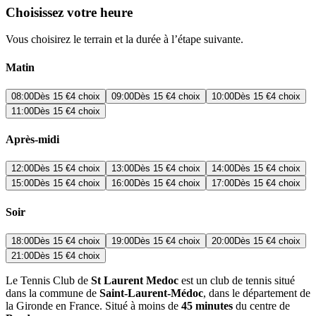
Choisissez votre heure
Vous choisirez le terrain et la durée à l’étape suivante.
Matin
08:00
Dès
15 €
4 choix
09:00
Dès
15 €
4 choix
10:00
Dès
15 €
4 choix
11:00
Dès
15 €
4 choix
Après-midi
12:00
Dès
15 €
4 choix
13:00
Dès
15 €
4 choix
14:00
Dès
15 €
4 choix
15:00
Dès
15 €
4 choix
16:00
Dès
15 €
4 choix
17:00
Dès
15 €
4 choix
Soir
18:00
Dès
15 €
4 choix
19:00
Dès
15 €
4 choix
20:00
Dès
15 €
4 choix
21:00
Dès
15 €
4 choix
Le Tennis Club de
St Laurent Medoc
est un club de tennis situé
dans la commune de
Saint-Laurent-Médoc
, dans le département de
la Gironde en France. Situé à moins de
45 minutes
du centre de