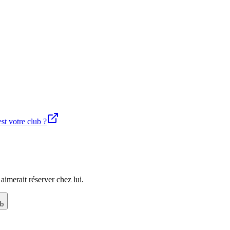
est votre club ?
imerait réserver chez lui.
ub