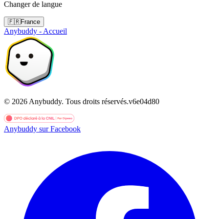
Changer de langue
🇫🇷
France
Anybuddy - Accueil
©
2026
Anybuddy.
Tous droits réservés.
v
6e04d80
Anybuddy sur Facebook