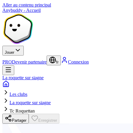
Aller au contenu principal
Anybuddy - Accueil
Jouer
PRO
Devenir partenaire
Connexion
fr
La roquette sur siagne
Les clubs
La roquette sur siagne
Tc Roquettan
Partager
Enregistrer