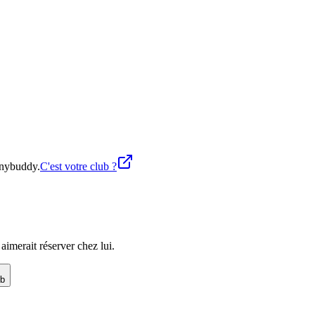
Anybuddy.
C'est votre club ?
imerait réserver chez lui.
ub