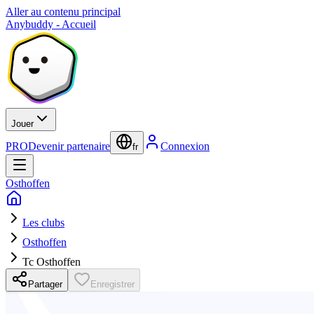
Aller au contenu principal
Anybuddy - Accueil
Jouer
PRO
Devenir partenaire
Connexion
fr
Osthoffen
Les clubs
Osthoffen
Tc Osthoffen
Partager
Enregistrer