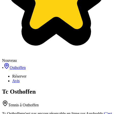
Nouveau
•
Osthoffen
Réserver
Avis
Tc Osthoffen
Tennis
à Osthoffen
Tc Osthoffen
n'est pas encore réservable en ligne sur Anybuddy.
C'est