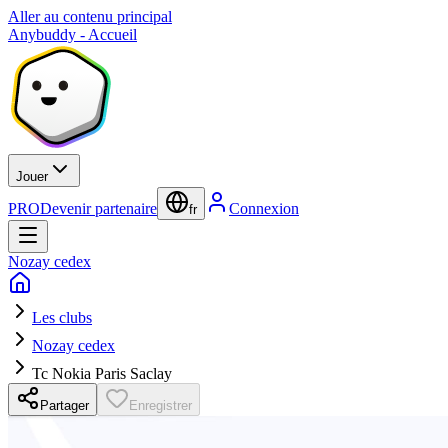
Aller au contenu principal
Anybuddy - Accueil
Jouer
PRO
Devenir partenaire
Connexion
fr
Nozay cedex
Les clubs
Nozay cedex
Tc Nokia Paris Saclay
Partager
Enregistrer