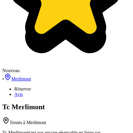
Nouveau
•
Merlimont
Réserver
Avis
Tc Merlimont
Tennis
à Merlimont
Tc Merlimont
n'est pas encore réservable en ligne sur