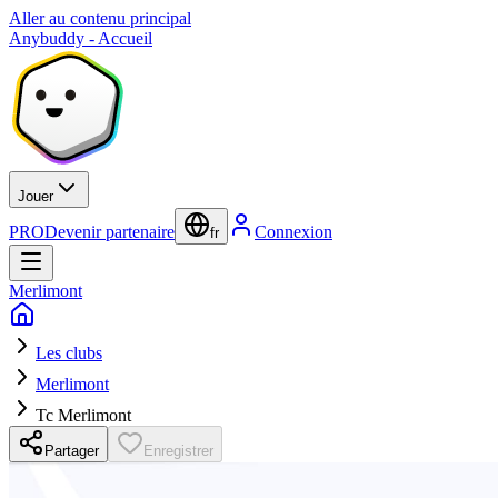
Aller au contenu principal
Anybuddy - Accueil
Jouer
PRO
Devenir partenaire
Connexion
fr
Merlimont
Les clubs
Merlimont
Tc Merlimont
Partager
Enregistrer