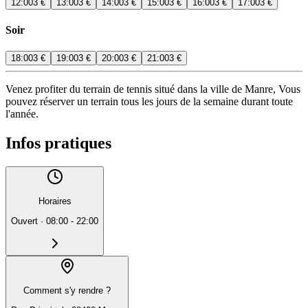
12:00
3 €
13:00
3 €
14:00
3 €
15:00
3 €
16:00
3 €
17:00
3 €
Soir
18:00
3 €
19:00
3 €
20:00
3 €
21:00
3 €
Venez profiter du terrain de tennis situé dans la ville de Manre, Vous
pouvez réserver un terrain tous les jours de la semaine durant toute
l'année.
Infos pratiques
Horaires
Ouvert
·
08:00 - 22:00
Comment s'y rendre ?