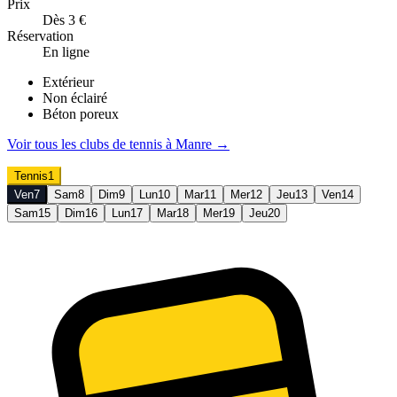
Prix
Dès 3 €
Réservation
En ligne
Extérieur
Non éclairé
Béton poreux
Voir tous les clubs de
tennis
à
Manre
→
Tennis
1
Ven
7
Sam
8
Dim
9
Lun
10
Mar
11
Mer
12
Jeu
13
Ven
14
Sam
15
Dim
16
Lun
17
Mar
18
Mer
19
Jeu
20