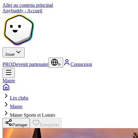
Aller au contenu principal
Anybuddy - Accueil
Jouer
PRO
Devenir partenaire
Connexion
fr
Manre
Les clubs
Manre
Manre Sports et Loisirs
Partager
Enregistrer