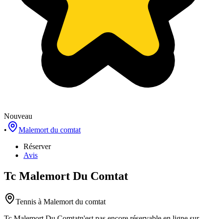
Nouveau
•
Malemort du comtat
Réserver
Avis
Tc Malemort Du Comtat
Tennis
à Malemort du comtat
Tc Malemort Du Comtat
n'est pas encore réservable en ligne sur