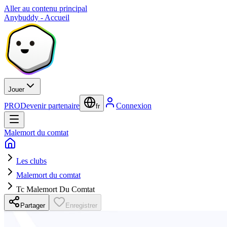
Aller au contenu principal
Anybuddy - Accueil
Jouer
PRO
Devenir partenaire
Connexion
fr
Malemort du comtat
Les clubs
Malemort du comtat
Tc Malemort Du Comtat
Partager
Enregistrer