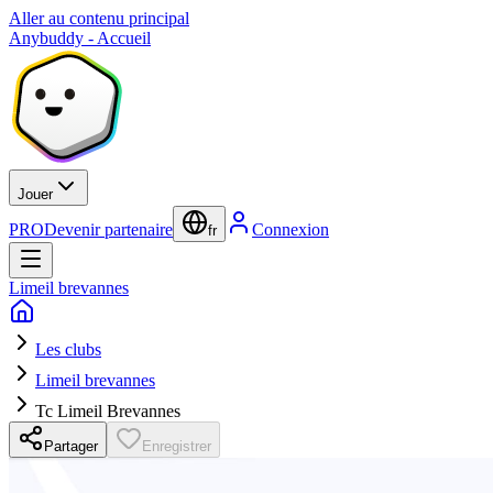
Aller au contenu principal
Anybuddy - Accueil
Jouer
PRO
Devenir partenaire
Connexion
fr
Limeil brevannes
Les clubs
Limeil brevannes
Tc Limeil Brevannes
Partager
Enregistrer