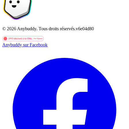
©
2026
Anybuddy.
Tous droits réservés.
v
6e04d80
Anybuddy sur Facebook