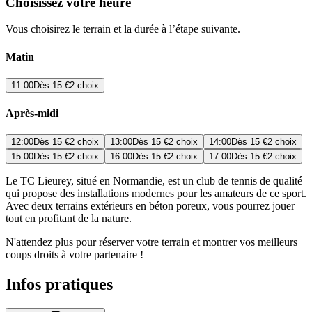
Choisissez votre heure
Vous choisirez le terrain et la durée à l’étape suivante.
Matin
11:00
Dès
15 €
2 choix
Après-midi
12:00
Dès
15 €
2 choix
13:00
Dès
15 €
2 choix
14:00
Dès
15 €
2 choix
15:00
Dès
15 €
2 choix
16:00
Dès
15 €
2 choix
17:00
Dès
15 €
2 choix
Le TC Lieurey, situé en Normandie, est un club de tennis de qualité
qui propose des installations modernes pour les amateurs de ce sport.
Avec deux terrains extérieurs en béton poreux, vous pourrez jouer
tout en profitant de la nature.
N'attendez plus pour réserver votre terrain et montrer vos meilleurs
coups droits à votre partenaire !
Infos pratiques