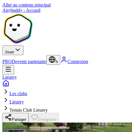
Aller au contenu principal
Anybuddy - Accueil
Jouer
PRO
Devenir partenaire
Connexion
fr
Lieurey
Les clubs
Lieurey
Tennis Club Lieurey
Partager
Enregistrer