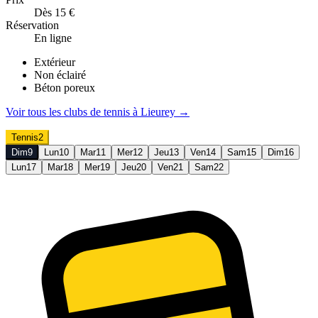
Dès 15 €
Réservation
En ligne
Extérieur
Non éclairé
Béton poreux
Voir tous les clubs de
tennis
à
Lieurey
→
Tennis
2
Dim
9
Lun
10
Mar
11
Mer
12
Jeu
13
Ven
14
Sam
15
Dim
16
Lun
17
Mar
18
Mer
19
Jeu
20
Ven
21
Sam
22