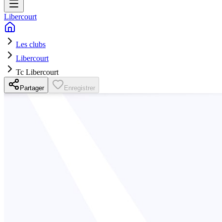
Libercourt
Les clubs
Libercourt
Tc Libercourt
Partager
Enregistrer