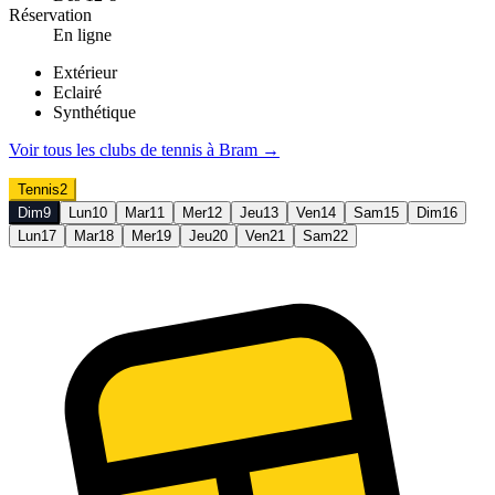
Réservation
En ligne
Extérieur
Eclairé
Synthétique
Voir tous les clubs de
tennis
à
Bram
→
Tennis
2
Dim
9
Lun
10
Mar
11
Mer
12
Jeu
13
Ven
14
Sam
15
Dim
16
Lun
17
Mar
18
Mer
19
Jeu
20
Ven
21
Sam
22