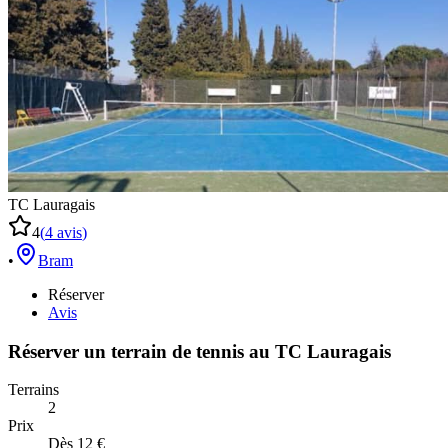
TC Lauragais
4
(
4
avis
)
•
Bram
Réserver
Avis
Réserver un terrain de
tennis
au
TC Lauragais
Terrains
2
Prix
Dès 12 €