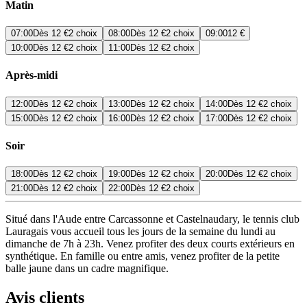
Matin
07:00
Dès
12 €
2 choix
08:00
Dès
12 €
2 choix
09:00
12 €
10:00
Dès
12 €
2 choix
11:00
Dès
12 €
2 choix
Après-midi
12:00
Dès
12 €
2 choix
13:00
Dès
12 €
2 choix
14:00
Dès
12 €
2 choix
15:00
Dès
12 €
2 choix
16:00
Dès
12 €
2 choix
17:00
Dès
12 €
2 choix
Soir
18:00
Dès
12 €
2 choix
19:00
Dès
12 €
2 choix
20:00
Dès
12 €
2 choix
21:00
Dès
12 €
2 choix
22:00
Dès
12 €
2 choix
Situé dans l'Aude entre Carcassonne et Castelnaudary, le tennis club
Lauragais vous accueil tous les jours de la semaine du lundi au
dimanche de 7h à 23h. Venez profiter des deux courts extérieurs en
synthétique. En famille ou entre amis, venez profiter de la petite
balle jaune dans un cadre magnifique.
Avis clients