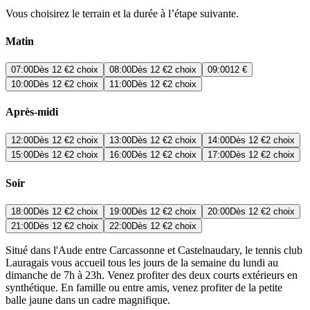
Vous choisirez le terrain et la durée à l’étape suivante.
Matin
07:00
Dès
12 €
2 choix
08:00
Dès
12 €
2 choix
09:00
12 €
10:00
Dès
12 €
2 choix
11:00
Dès
12 €
2 choix
Après-midi
12:00
Dès
12 €
2 choix
13:00
Dès
12 €
2 choix
14:00
Dès
12 €
2 choix
15:00
Dès
12 €
2 choix
16:00
Dès
12 €
2 choix
17:00
Dès
12 €
2 choix
Soir
18:00
Dès
12 €
2 choix
19:00
Dès
12 €
2 choix
20:00
Dès
12 €
2 choix
21:00
Dès
12 €
2 choix
22:00
Dès
12 €
2 choix
Situé dans l'Aude entre Carcassonne et Castelnaudary, le tennis club
Lauragais vous accueil tous les jours de la semaine du lundi au
dimanche de 7h à 23h. Venez profiter des deux courts extérieurs en
synthétique. En famille ou entre amis, venez profiter de la petite
balle jaune dans un cadre magnifique.