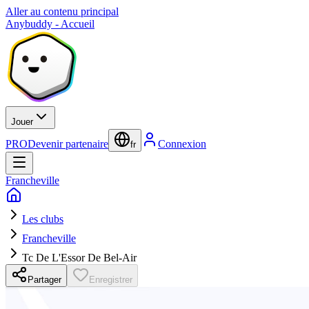
Aller au contenu principal
Anybuddy - Accueil
Jouer
PRO
Devenir partenaire
Connexion
fr
Francheville
Les clubs
Francheville
Tc De L'Essor De Bel-Air
Partager
Enregistrer