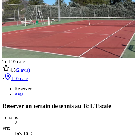
Tc L'Escale
4.5
(
2
avis
)
•
L'Escale
Réserver
Avis
Réserver un terrain de
tennis
au
Tc L'Escale
Terrains
2
Prix
Dès 10 €