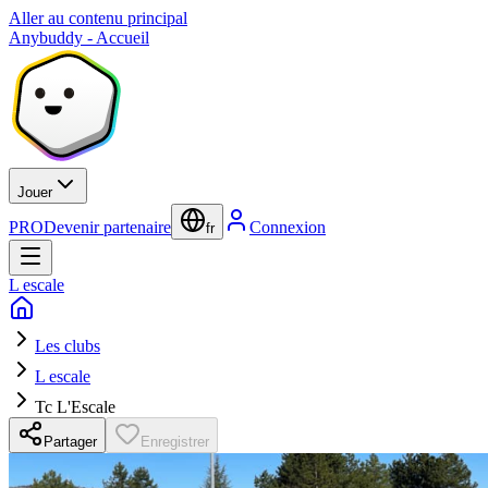
Aller au contenu principal
Anybuddy - Accueil
Jouer
PRO
Devenir partenaire
Connexion
fr
L escale
Les clubs
L escale
Tc L'Escale
Partager
Enregistrer