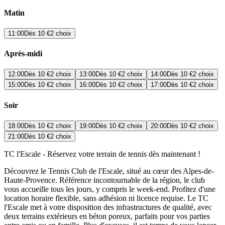
Matin
11:00
Dès
10 €
2 choix
Après-midi
12:00
Dès
10 €
2 choix
13:00
Dès
10 €
2 choix
14:00
Dès
10 €
2 choix
15:00
Dès
10 €
2 choix
16:00
Dès
10 €
2 choix
17:00
Dès
10 €
2 choix
Soir
18:00
Dès
10 €
2 choix
19:00
Dès
10 €
2 choix
20:00
Dès
10 €
2 choix
21:00
Dès
10 €
2 choix
TC l'Escale - Réservez votre terrain de tennis dès maintenant !
Découvrez le Tennis Club de l'Escale, situé au cœur des Alpes-de-
Haute-Provence. Référence incontournable de la région, le club
vous accueille tous les jours, y compris le week-end. Profitez d'une
location horaire flexible, sans adhésion ni licence requise. Le TC
l'Escale met à votre disposition des infrastructures de qualité, avec
deux terrains extérieurs en béton poreux, parfaits pour vos parties