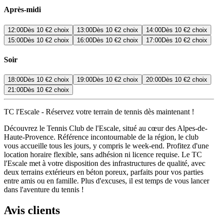
Après-midi
12:00
Dès
10 €
2 choix
13:00
Dès
10 €
2 choix
14:00
Dès
10 €
2 choix
15:00
Dès
10 €
2 choix
16:00
Dès
10 €
2 choix
17:00
Dès
10 €
2 choix
Soir
18:00
Dès
10 €
2 choix
19:00
Dès
10 €
2 choix
20:00
Dès
10 €
2 choix
21:00
Dès
10 €
2 choix
TC l'Escale - Réservez votre terrain de tennis dès maintenant !
Découvrez le Tennis Club de l'Escale, situé au cœur des Alpes-de-
Haute-Provence. Référence incontournable de la région, le club
vous accueille tous les jours, y compris le week-end. Profitez d'une
location horaire flexible, sans adhésion ni licence requise. Le TC
l'Escale met à votre disposition des infrastructures de qualité, avec
deux terrains extérieurs en béton poreux, parfaits pour vos parties
entre amis ou en famille. Plus d'excuses, il est temps de vous lancer
dans l'aventure du tennis !
Avis clients