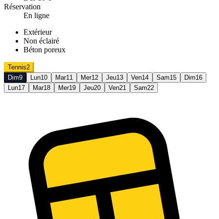
Réservation
En ligne
Extérieur
Non éclairé
Béton poreux
Tennis
2
Dim
9
Lun
10
Mar
11
Mer
12
Jeu
13
Ven
14
Sam
15
Dim
16
Lun
17
Mar
18
Mer
19
Jeu
20
Ven
21
Sam
22