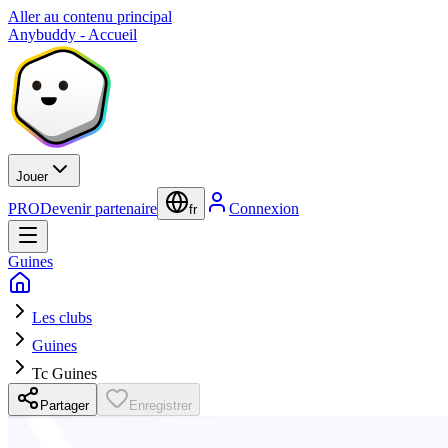
Aller au contenu principal
Anybuddy - Accueil
Jouer
PRO
Devenir partenaire
Connexion
fr
Guines
Les clubs
Guines
Tc Guines
Partager
Enregistrer