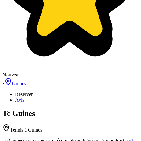
Nouveau
•
Guines
Réserver
Avis
Tc Guines
Tennis
à Guines
Tc Guines
n'est pas encore réservable en ligne sur Anybuddy.
C'est