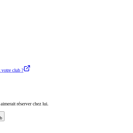
t votre club ?
imerait réserver chez lui.
ub