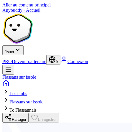
Aller au contenu principal
Anybuddy - Accueil
Jouer
PRO
Devenir partenaire
Connexion
fr
Flassans sur issole
Les clubs
Flassans sur issole
Tc Flassannais
Partager
Enregistrer