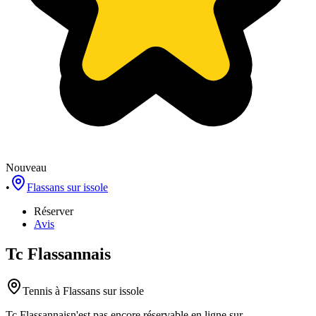
Nouveau
•
Flassans sur issole
Réserver
Avis
Tc Flassannais
Tennis
à Flassans sur issole
Tc Flassannais
n'est pas encore réservable en ligne sur