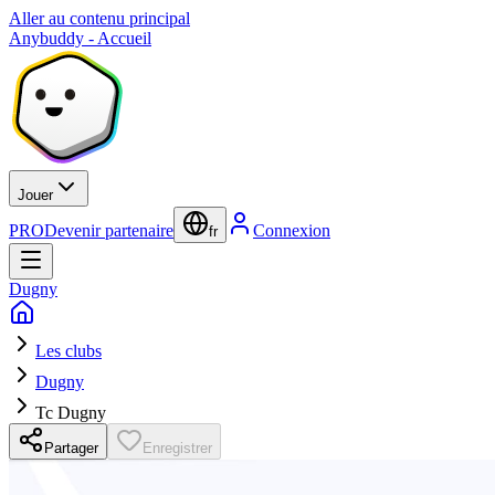
Aller au contenu principal
Anybuddy - Accueil
Jouer
PRO
Devenir partenaire
Connexion
fr
Dugny
Les clubs
Dugny
Tc Dugny
Partager
Enregistrer