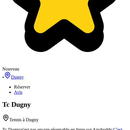
Nouveau
•
Dugny
Réserver
Avis
Tc Dugny
Tennis
à Dugny
Tc Dugny
n'est pas encore réservable en ligne sur Anybuddy.
C'est