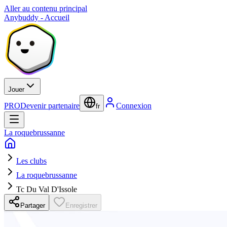
Aller au contenu principal
Anybuddy - Accueil
Jouer
PRO
Devenir partenaire
Connexion
fr
La roquebrussanne
Les clubs
La roquebrussanne
Tc Du Val D'Issole
Partager
Enregistrer