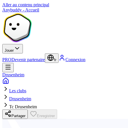
Aller au contenu principal
Anybuddy - Accueil
Jouer
PRO
Devenir partenaire
Connexion
fr
Drusenheim
Les clubs
Drusenheim
Tc Drusenheim
Partager
Enregistrer