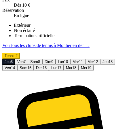
Dès 10 €
Réservation
En ligne
Extérieur
Non éclairé
Terre battue artificielle
Voir tous les clubs de
tennis
à
Montier en der
→
Tennis
2
Jeu
6
Ven
7
Sam
8
Dim
9
Lun
10
Mar
11
Mer
12
Jeu
13
Ven
14
Sam
15
Dim
16
Lun
17
Mar
18
Mer
19