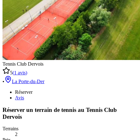
Tennis Club Dervois
5
(
1
avis
)
•
La Porte-du-Der
Réserver
Avis
Réserver un terrain de
tennis
au
Tennis Club
Dervois
Terrains
2
Prix