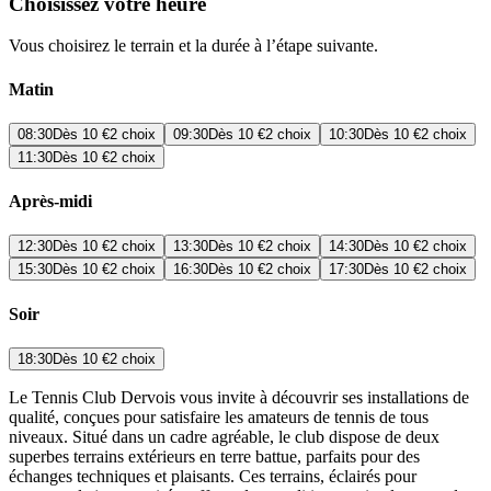
Choisissez votre heure
Vous choisirez le terrain et la durée à l’étape suivante.
Matin
08:30
Dès
10 €
2 choix
09:30
Dès
10 €
2 choix
10:30
Dès
10 €
2 choix
11:30
Dès
10 €
2 choix
Après-midi
12:30
Dès
10 €
2 choix
13:30
Dès
10 €
2 choix
14:30
Dès
10 €
2 choix
15:30
Dès
10 €
2 choix
16:30
Dès
10 €
2 choix
17:30
Dès
10 €
2 choix
Soir
18:30
Dès
10 €
2 choix
Le Tennis Club Dervois vous invite à découvrir ses installations de
qualité, conçues pour satisfaire les amateurs de tennis de tous
niveaux. Situé dans un cadre agréable, le club dispose de deux
superbes terrains extérieurs en terre battue, parfaits pour des
échanges techniques et plaisants. Ces terrains, éclairés pour