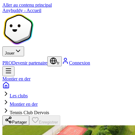
Aller au contenu principal
Anybuddy - Accueil
Jouer
PRO
Devenir partenaire
Connexion
fr
Montier en der
Les clubs
Montier en der
Tennis Club Dervois
Partager
Enregistrer