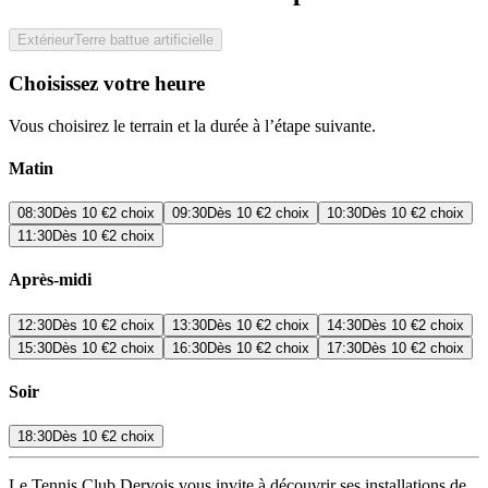
Extérieur
Terre battue artificielle
Choisissez votre heure
Vous choisirez le terrain et la durée à l’étape suivante.
Matin
08:30
Dès
10 €
2 choix
09:30
Dès
10 €
2 choix
10:30
Dès
10 €
2 choix
11:30
Dès
10 €
2 choix
Après-midi
12:30
Dès
10 €
2 choix
13:30
Dès
10 €
2 choix
14:30
Dès
10 €
2 choix
15:30
Dès
10 €
2 choix
16:30
Dès
10 €
2 choix
17:30
Dès
10 €
2 choix
Soir
18:30
Dès
10 €
2 choix
Le Tennis Club Dervois vous invite à découvrir ses installations de