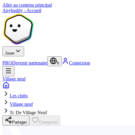
Aller au contenu principal
Anybuddy - Accueil
Jouer
PRO
Devenir partenaire
Connexion
fr
Village neuf
Les clubs
Village neuf
Tc De Village Neuf
Partager
Enregistrer