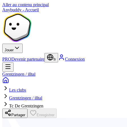
Aller au contenu principal
Anybuddy - Accueil
Jouer
PRO
Devenir partenaire
Connexion
fr
Grentzingen / illtal
Les clubs
Grentzingen / illtal
Tc De Grentzingen
Partager
Enregistrer