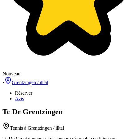
Nouveau
•
Grentzingen / illtal
Réserver
Avis
Tc De Grentzingen
Tennis
à Grentzingen / illtal
Tc De Grentzingen
n'est pas encore réservable en ligne sur