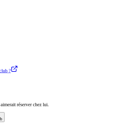
club ?
imerait réserver chez lui.
ub