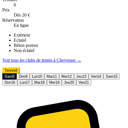
6
Prix
Dès 20 €
Réservation
En ligne
Extérieur
Eclairé
Béton poreux
Non éclairé
Voir tous les clubs de
tennis
à
Chevreuse
→
Tennis
6
Sam
8
Dim
9
Lun
10
Mar
11
Mer
12
Jeu
13
Ven
14
Sam
15
Dim
16
Lun
17
Mar
18
Mer
19
Jeu
20
Ven
21