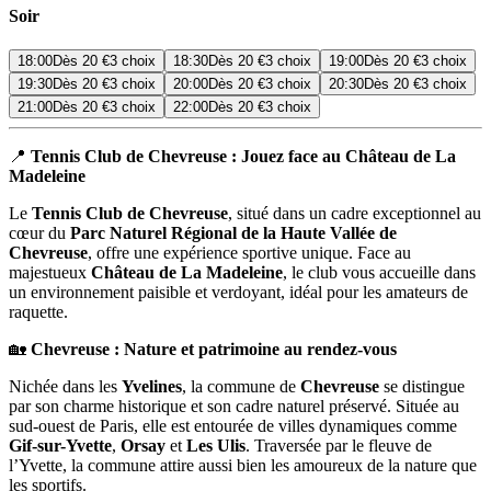
Soir
18:00
Dès
20 €
3 choix
18:30
Dès
20 €
3 choix
19:00
Dès
20 €
3 choix
19:30
Dès
20 €
3 choix
20:00
Dès
20 €
3 choix
20:30
Dès
20 €
3 choix
21:00
Dès
20 €
3 choix
22:00
Dès
20 €
3 choix
📍
Tennis Club de Chevreuse : Jouez face au Château de La
Madeleine
Le
Tennis Club de Chevreuse
, situé dans un cadre exceptionnel au
cœur du
Parc Naturel Régional de la Haute Vallée de
Chevreuse
, offre une expérience sportive unique. Face au
majestueux
Château de La Madeleine
, le club vous accueille dans
un environnement paisible et verdoyant, idéal pour les amateurs de
raquette.
🏡
Chevreuse : Nature et patrimoine au rendez-vous
Nichée dans les
Yvelines
, la commune de
Chevreuse
se distingue
par son charme historique et son cadre naturel préservé. Située au
sud-ouest de Paris, elle est entourée de villes dynamiques comme
Gif-sur-Yvette
,
Orsay
et
Les Ulis
. Traversée par le fleuve de
l’Yvette, la commune attire aussi bien les amoureux de la nature que
les sportifs.