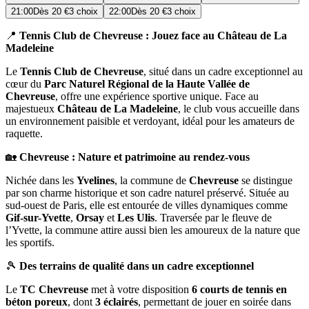
21:00
Dès
20 €
3 choix
22:00
Dès
20 €
3 choix
📍
Tennis Club de Chevreuse : Jouez face au Château de La
Madeleine
Le
Tennis Club de Chevreuse
, situé dans un cadre exceptionnel au
cœur du
Parc Naturel Régional de la Haute Vallée de
Chevreuse
, offre une expérience sportive unique. Face au
majestueux
Château de La Madeleine
, le club vous accueille dans
un environnement paisible et verdoyant, idéal pour les amateurs de
raquette.
🏡
Chevreuse : Nature et patrimoine au rendez-vous
Nichée dans les
Yvelines
, la commune de
Chevreuse
se distingue
par son charme historique et son cadre naturel préservé. Située au
sud-ouest de Paris, elle est entourée de villes dynamiques comme
Gif-sur-Yvette
,
Orsay
et
Les Ulis
. Traversée par le fleuve de
l’Yvette, la commune attire aussi bien les amoureux de la nature que
les sportifs.
🎾
Des terrains de qualité dans un cadre exceptionnel
Le
TC Chevreuse
met à votre disposition
6 courts de tennis en
béton poreux
, dont
3 éclairés
, permettant de jouer en soirée dans