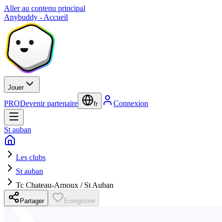
Aller au contenu principal
Anybuddy - Accueil
Jouer
PRO
Devenir partenaire
Connexion
fr
St auban
Les clubs
St auban
Tc Chateau-Arnoux / St Auban
Partager
Enregistrer