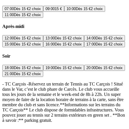
07:00
Dès
15 €
2 choix
09:00
15 €
10:00
Dès
15 €
2 choix
11:00
Dès
15 €
2 choix
Après-midi
12:00
Dès
15 €
2 choix
13:00
Dès
15 €
2 choix
14:00
Dès
15 €
2 choix
15:00
Dès
15 €
2 choix
16:00
Dès
15 €
2 choix
17:00
Dès
15 €
2 choix
Soir
18:00
Dès
15 €
2 choix
19:00
Dès
15 €
2 choix
20:00
Dès
15 €
2 choix
21:00
Dès
15 €
2 choix
- TC Carçois -Réservez un terrain de Tennis au TC Carçois ! Situé
dans le Var, c’est le club phare de Carcès. Le club vous accueille
tous les jours de la semaine et le week-end de 8h à 22h. Un super
moyen de faire de la location horaire de terrains à la carte, sans être
membre du club et sans licence.**Informations sur les terrains du
TC Carçois** Le club dispose de formidables infrastructures. Vous
pouvez jouer au tennis sur 2 terrains extérieurs en green set . **Bon
à savoir :** parking gratuit.