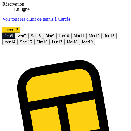
Réservation
En ligne
Voir tous les clubs de
tennis
à
Carcès
→
Tennis
2
Jeu
6
Ven
7
Sam
8
Dim
9
Lun
10
Mar
11
Mer
12
Jeu
13
Ven
14
Sam
15
Dim
16
Lun
17
Mar
18
Mer
19