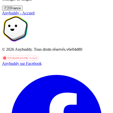
🇫🇷
France
Anybuddy - Accueil
©
2026
Anybuddy.
Tous droits réservés.
v
6e04d80
Anybuddy sur Facebook