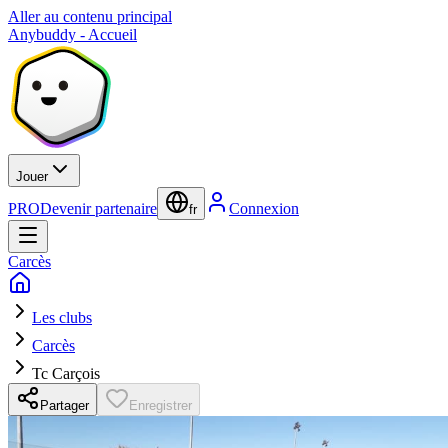
Aller au contenu principal
Anybuddy - Accueil
Jouer
PRO
Devenir partenaire
Connexion
fr
Carcès
Les clubs
Carcès
Tc Carçois
Partager
Enregistrer