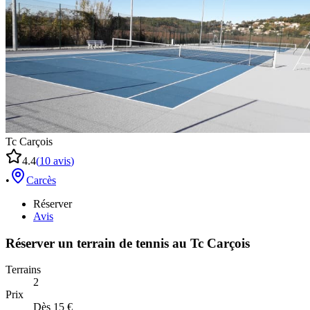
Tc Carçois
4.4
(
10
avis
)
•
Carcès
Réserver
Avis
Réserver un terrain de
tennis
au
Tc Carçois
Terrains
2
Prix
Dès 15 €