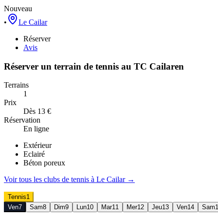
Nouveau
•
Le Cailar
Réserver
Avis
Réserver un terrain de
tennis
au
TC Cailaren
Terrains
1
Prix
Dès 13 €
Réservation
En ligne
Extérieur
Eclairé
Béton poreux
Voir tous les clubs de
tennis
à
Le Cailar
→
Tennis
1
Ven
7
Sam
8
Dim
9
Lun
10
Mar
11
Mer
12
Jeu
13
Ven
14
Sam