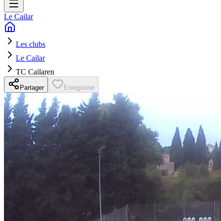
Le Cailar
Les clubs
Le Cailar
TC Cailaren
Partager
Enregistrer