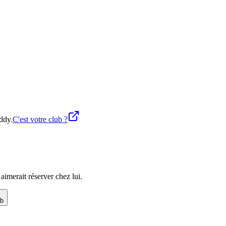
ddy.
C'est votre club ?
imerait réserver chez lui.
ub