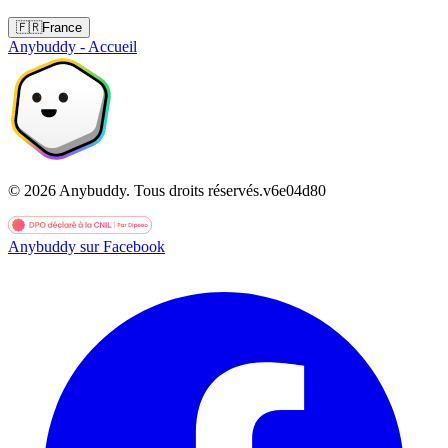
🇫🇷
France
Anybuddy - Accueil
©
2026
Anybuddy.
Tous droits réservés.
v
6e04d80
Anybuddy sur Facebook