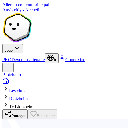
Aller au contenu principal
Anybuddy - Accueil
Jouer
PRO
Devenir partenaire
Connexion
fr
Blotzheim
Les clubs
Blotzheim
Tc Blotzheim
Partager
Enregistrer