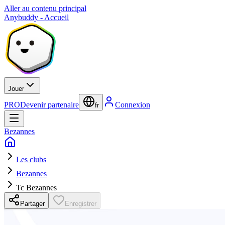
Aller au contenu principal
Anybuddy - Accueil
Jouer
PRO
Devenir partenaire
Connexion
fr
Bezannes
Les clubs
Bezannes
Tc Bezannes
Partager
Enregistrer