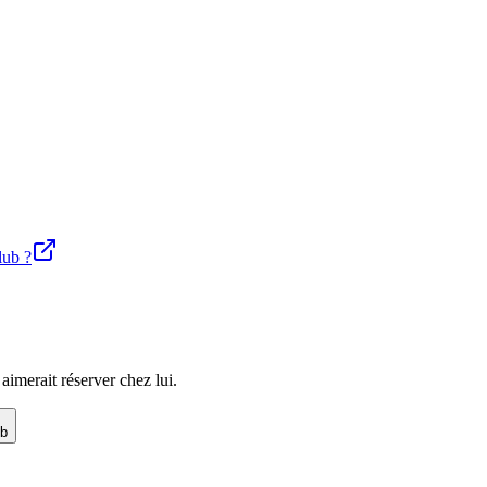
lub ?
imerait réserver chez lui.
ub