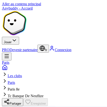
Aller au contenu principal
Anybuddy - Accueil
Jouer
PRO
Devenir partenaire
Connexion
fr
Paris
Les clubs
Paris
Paris 8e
Tc Banque De Neuflize
Partager
Enregistrer