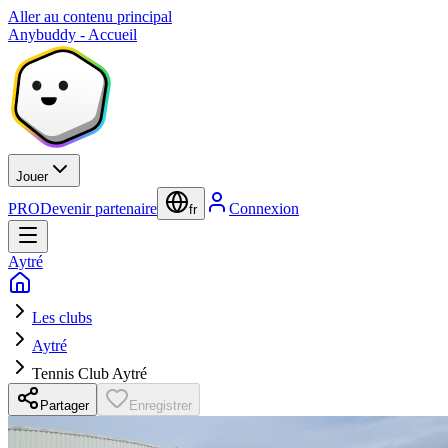
Aller au contenu principal
Anybuddy - Accueil
Jouer
PRO
Devenir partenaire
Connexion
fr
Aytré
Les clubs
Aytré
Tennis Club Aytré
Partager
Enregistrer