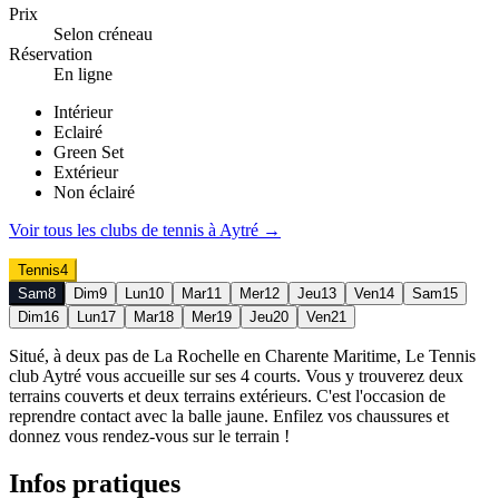
Prix
Selon créneau
Réservation
En ligne
Intérieur
Eclairé
Green Set
Extérieur
Non éclairé
Voir tous les clubs de
tennis
à
Aytré
→
Tennis
4
Sam
8
Dim
9
Lun
10
Mar
11
Mer
12
Jeu
13
Ven
14
Sam
15
Dim
16
Lun
17
Mar
18
Mer
19
Jeu
20
Ven
21
Situé, à deux pas de La Rochelle en Charente Maritime, Le Tennis
club Aytré vous accueille sur ses 4 courts. Vous y trouverez deux
terrains couverts et deux terrains extérieurs. C'est l'occasion de
reprendre contact avec la balle jaune. Enfilez vos chaussures et
donnez vous rendez-vous sur le terrain !
Infos pratiques