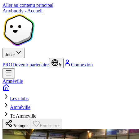
Aller au contenu principal
Anybuddy - Accueil
Jouer
PRO
Devenir partenaire
Connexion
fr
Amnéville
Les clubs
Amnéville
Tc Amneville
Partager
Enregistrer