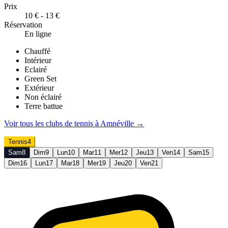
Prix
10 € - 13 €
Réservation
En ligne
Chauffé
Intérieur
Eclairé
Green Set
Extérieur
Non éclairé
Terre battue
Voir tous les clubs de
tennis
à
Amnéville
→
Tennis
4
Sam
8
Dim
9
Lun
10
Mar
11
Mer
12
Jeu
13
Ven
14
Sam
15
Dim
16
Lun
17
Mar
18
Mer
19
Jeu
20
Ven
21