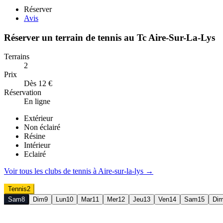
Réserver
Avis
Réserver un terrain de
tennis
au
Tc Aire-Sur-La-Lys
Terrains
2
Prix
Dès 12 €
Réservation
En ligne
Extérieur
Non éclairé
Résine
Intérieur
Eclairé
Voir tous les clubs de
tennis
à
Aire-sur-la-lys
→
Tennis
2
Sam
8
Dim
9
Lun
10
Mar
11
Mer
12
Jeu
13
Ven
14
Sam
15
Di