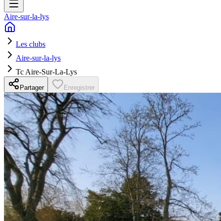
Aire-sur-la-lys
Les clubs
Aire-sur-la-lys
Tc Aire-Sur-La-Lys
Partager
Enregistrer