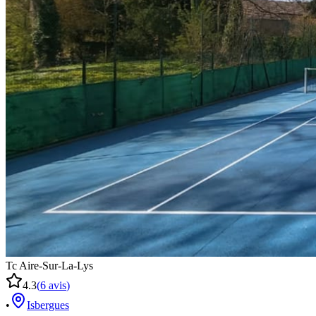
Tc Aire-Sur-La-Lys
4.3
(
6
avis
)
•
Isbergues