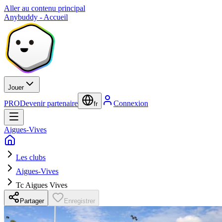
Aller au contenu principal
Anybuddy - Accueil
Jouer
PRO
Devenir partenaire
Connexion
fr
Aigues-Vives
Les clubs
Aigues-Vives
Tc Aigues Vives
Partager
Enregistrer