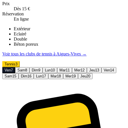
Prix
Dès 15 €
Réservation
En ligne
Extérieur
Eclairé
Double
Béton poreux
Voir tous les clubs de
tennis
à
Aigues-Vives
→
Tennis
3
Ven
7
Sam
8
Dim
9
Lun
10
Mar
11
Mer
12
Jeu
13
Ven
14
Sam
15
Dim
16
Lun
17
Mar
18
Mer
19
Jeu
20