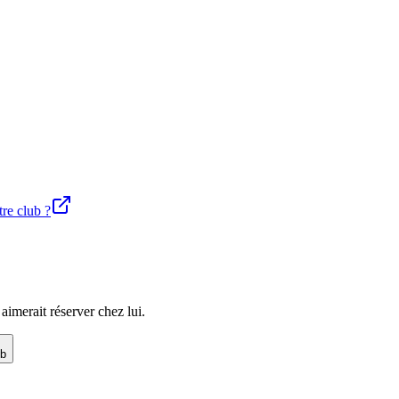
tre club ?
imerait réserver chez lui.
ub