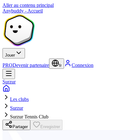
Aller au contenu principal
Anybuddy - Accueil
Jouer
PRO
Devenir partenaire
Connexion
fr
Surzur
Les clubs
Surzur
Surzur Tennis Club
Partager
Enregistrer