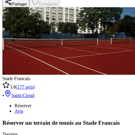
Partager
Enregistrer
Stade Francais
3.8
(
177
avis
)
•
Saint-Cloud
Réserver
Avis
Réserver un terrain de
tennis
au
Stade Francais
Terrains