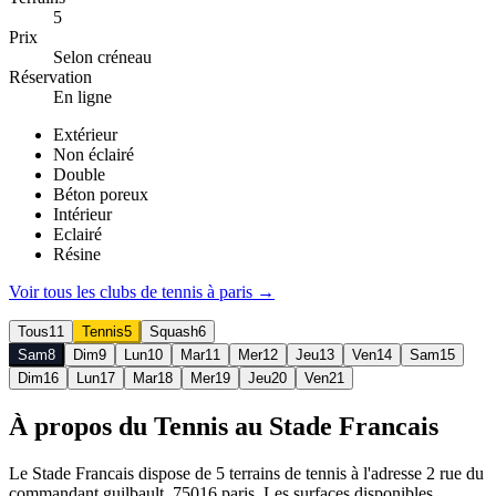
5
Prix
Selon créneau
Réservation
En ligne
Extérieur
Non éclairé
Double
Béton poreux
Intérieur
Eclairé
Résine
Voir tous les clubs de
tennis
à
paris
→
Tous
11
Tennis
5
Squash
6
Sam
8
Dim
9
Lun
10
Mar
11
Mer
12
Jeu
13
Ven
14
Sam
15
Dim
16
Lun
17
Mar
18
Mer
19
Jeu
20
Ven
21
À propos du Tennis au Stade Francais
Le Stade Francais dispose de 5 terrains de tennis à l'adresse 2 rue du
commandant guilbault, 75016 paris. Les surfaces disponibles